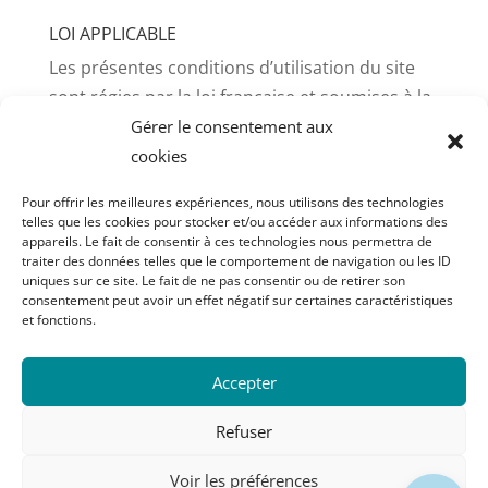
LOI APPLICABLE
Les présentes conditions d’utilisation du site
sont régies par la loi française et soumises à la
compétence des tribunaux du siège social de
Gérer le consentement aux
l’éditeur, sous réserve d’une attribution de
cookies
compétence spécifique découlant d’un texte de
Pour offrir les meilleures expériences, nous utilisons des technologies
loi ou réglementaire particulier.
telles que les cookies pour stocker et/ou accéder aux informations des
appareils. Le fait de consentir à ces technologies nous permettra de
CONTACTEZ-NOUS
traiter des données telles que le comportement de navigation ou les ID
uniques sur ce site. Le fait de ne pas consentir ou de retirer son
Pour toute question, information sur les
consentement peut avoir un effet négatif sur certaines caractéristiques
prestations présentées sur le site, ou
et fonctions.
concernant le site lui-même, vous pouvez
envoyer un message à l’éditeur via le
Accepter
formulaire de contact présent sur le site.
Refuser
Design, photos et contenus Copyright © CIFORM. Tous droits
Voir les préférences